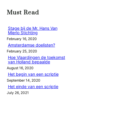
a
r
Must Read
c
h
Stage bij de Mr. Hans Van
Mierlo Stichting
February 16, 2020
Amsterdamse doelisten?
February 25, 2020
Hoe Vlaardingen de toekomst
van Holland bepaalde
August 16, 2020
Het begin van een scriptie
September 14, 2020
Het einde van een scriptie
July 26, 2021
Categories
GESCHIEDENIS