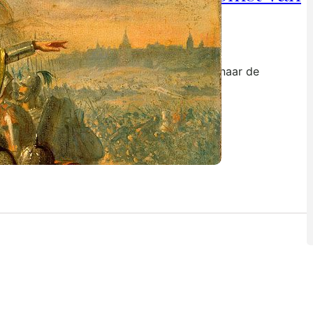
olland bepaalde
ust 16, 2020
 is 29 juli 1018. Graaf Dirk de Derde kijkt naar de
ruipende troepen van de Duitse keizer,…