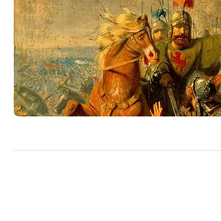
H
Aug
Het
afd