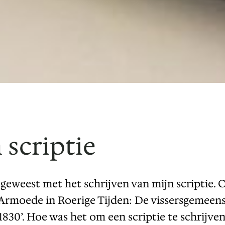
 scriptie
geweest met het schrijven van mijn scriptie. O
j en Armoede in Roerige Tijden: De vissersgem
-1830’. Hoe was het om een scriptie te schrijve